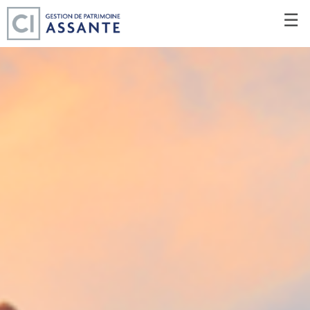
Passer
☰
au
Contenu
Principal