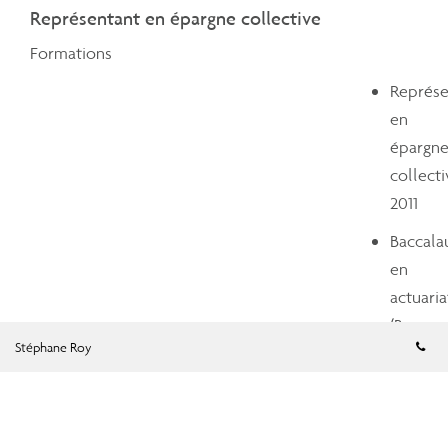
Représentant en épargne collective
Formations
Représe
en
épargn
collecti
2011
Baccala
en
actuaria
(B.
Nu
Stéphane Roy
Sc.),
UQAM,
2014
Accomplissements