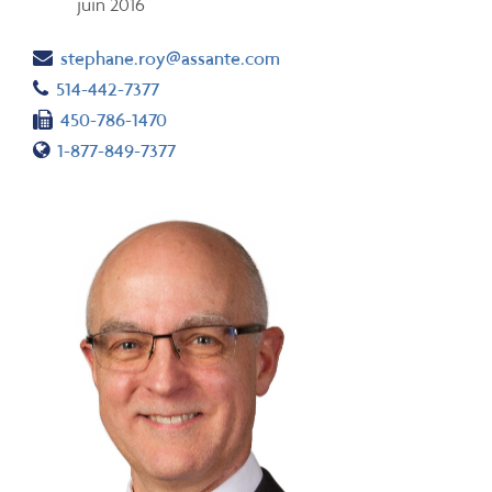
juin 2016
Email
stephane.roy@assante.com
Telephone number
514-442-7377
Fax number
450-786-1470
Toll free number
1-877-849-7377