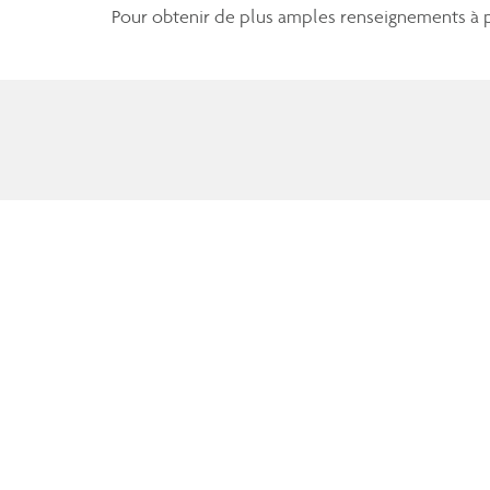
Pour obtenir de plus amples renseignements à p
Gestion de patrimoine Assante CI ltée opère sous le nom de Ge