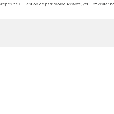
ropos de CI Gestion de patrimoine Assante, veuillez visiter n
stion de patrimoine Assante CI, une société d’investissement entièrement intégré