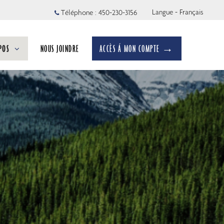
Langue - Français
Téléphone :
450-230-3156
POS
NOUS JOINDRE
ACCÈS Á MON COMPTE →