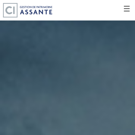
Passer
☰
au
Contenu
Principal