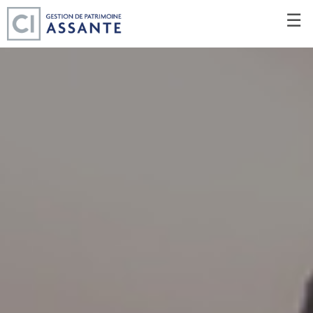
Passer
☰
au
Contenu
Principal