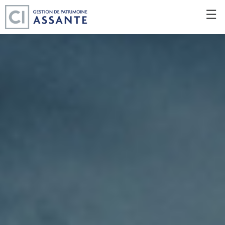
Passer
☰
au
Contenu
Principal