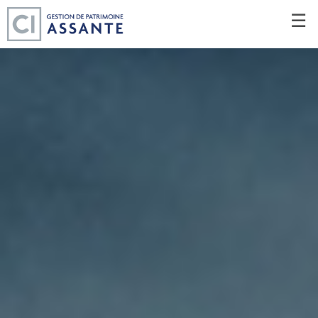
Passer
☰
au
Contenu
Principal