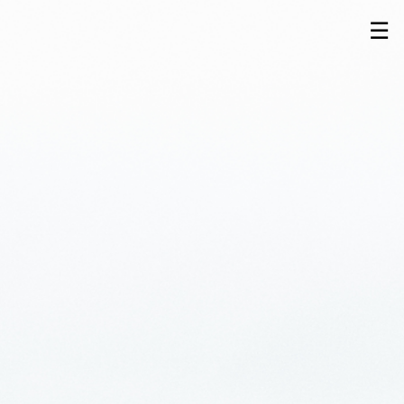
Passer
☰
au
Contenu
Principal