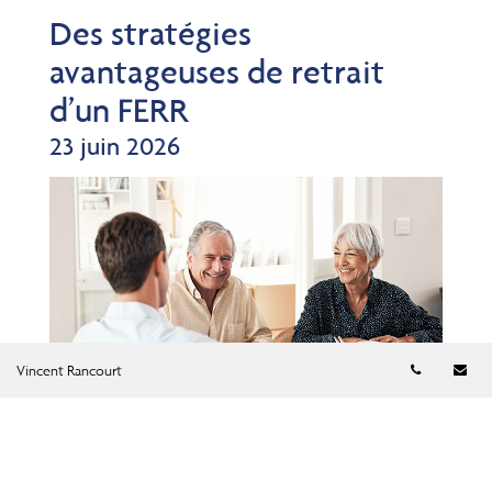
Des stratégies
avantageuses de retrait
d’un FERR
23 juin 2026
Numéro d
Co
Vincent Rancourt