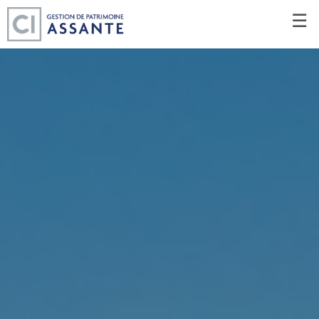
Passer
☰
au
Contenu
Principal