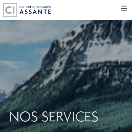
Passer
☰
au
Contenu
Principal
NOS SERVICES