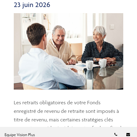
23 juin 2026
Les retraits obligatoires de votre Fonds
enregistré de revenu de retraite sont imposés à
titre de revenu, mais certaines stratégies clés
peuvent vous aider à réduire votre fardeau fiscal
Numéro d
Co
Equipe Vision Plus
et à protéger votre épargne-retraite....