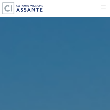
Passer
☰
au
Contenu
Principal