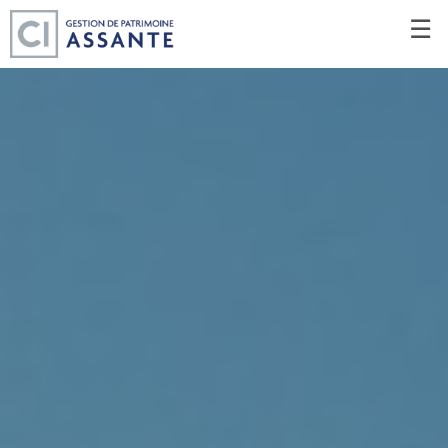
Passer
☰
au
Contenu
Principal