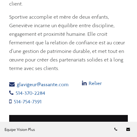
client.
Sportive accomplie et mère de deux enfants,
Geneviève incarne un équilibre entre discipline,
engagement et proximité humaine. Elle croit
fermement que la relation de confiance est au cœur
d’une gestion de patrimoine durable, et met tout en
œuvre pour créer des partenariats solides et à long
terme avec ses clients.
Linkedin
Relier
Email
glavigeur@assante.com
Telephone number
514-370-2284
Cell number
514-754-7391
Numéro d
Co
Equipe Vision Plus