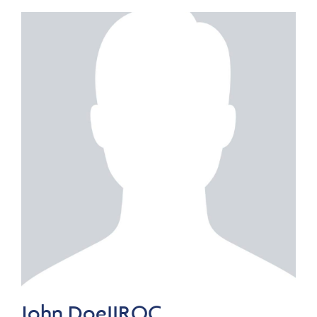
John DoeIIROC