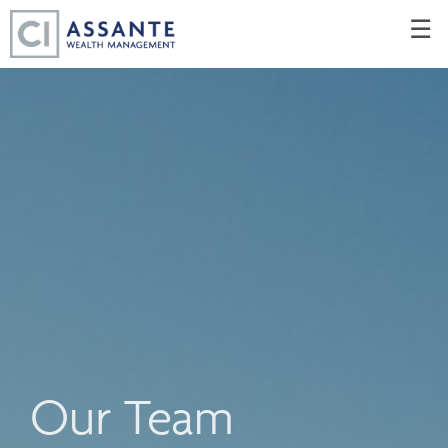
Skip
☰
to
Main
Our Team