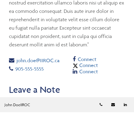
nostrud exercitation ullamco laboris nisi ut aliquip ex
ea commodo consequat. Duis aute irure dolor in
reprehenderit in voluptate velit esse cillum dolore
eu fugiat nulla pariatur. Excepteur sint occaecat
cupidatat non proident, sunt in culpa qui officia
deserunt mollit anim id est laborum."
Facebook
Connect
Email
john.doe@IIROC.ca
Twitter
Connect
Telephone number
905-555-5555
Linkedin
Connect
Leave a Note
Please fill out the form below
Telephone numb
Email
Li
John DoeIIROC