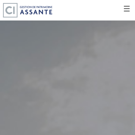
Passer
☰
au
Contenu
Principal