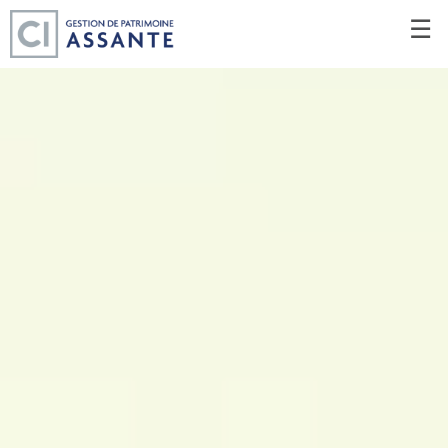
Passer
☰
au
Contenu
Principal