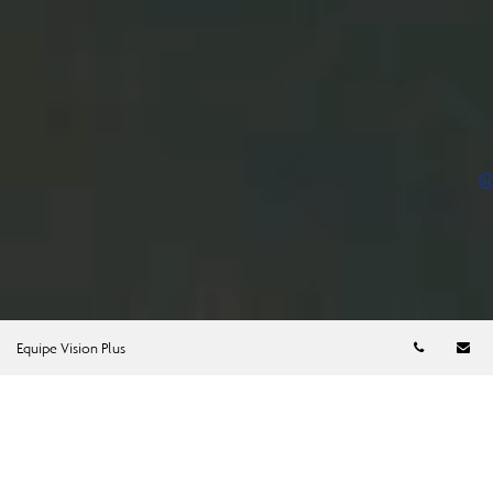
Numéro d
Co
Equipe Vision Plus